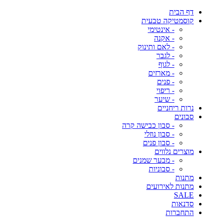
דף הבית
קוסמטיקה טבעית
- אינטימי
- אקנה
- לאם ותינוק
- לגבר
- לגוף
- מארזים
- פנים
- ריפוי
- שיער
נרות ריחניים
סבונים
- סבון כבישה קרה
- סבון נוזלי
- סבון פנים
מוצרים נלווים
- מבער שמנים
- סבוניות
מתנות
מתנות לאירועים
SALE
סדנאות
התחברות