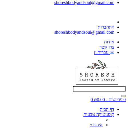
shoreshbodyandsoul@gmail.com
התחברות
shoreshbodyandsoul@gmail.com
אודות
צרו קשר
עברית
0 פריט\ים - ₪0.00
0
דף הבית
קוסמטיקה טבעית
אינטימי