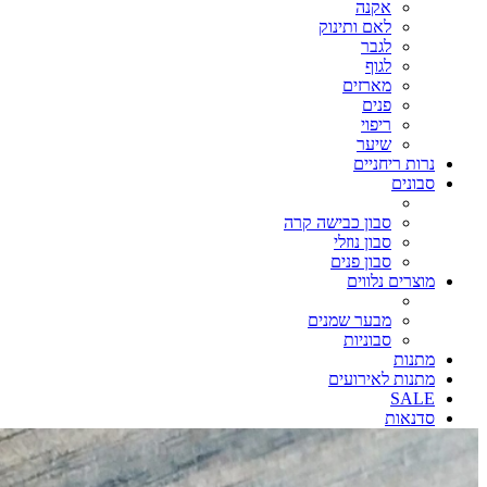
אקנה
לאם ותינוק
לגבר
לגוף
מארזים
פנים
ריפוי
שיער
נרות ריחניים
סבונים
סבון כבישה קרה
סבון נוזלי
סבון פנים
מוצרים נלווים
מבער שמנים
סבוניות
מתנות
מתנות לאירועים
SALE
סדנאות