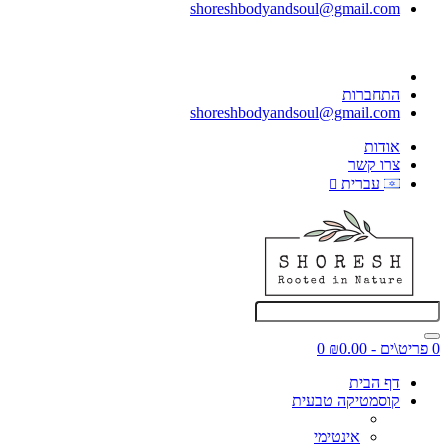
shoreshbodyandsoul@gmail.com
התחברות
shoreshbodyandsoul@gmail.com
אודות
צרו קשר
עברית
0 פריט\ים - ₪0.00
0
דף הבית
קוסמטיקה טבעית
אינטימי