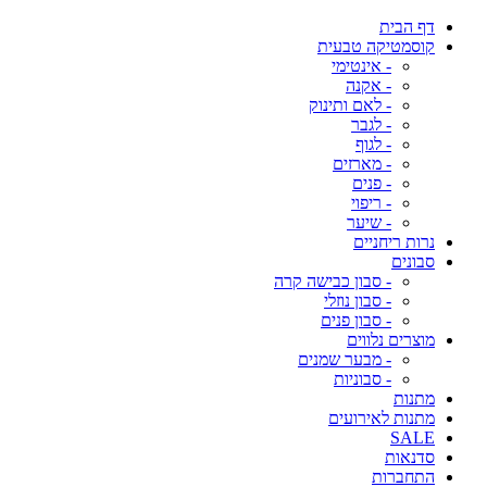
דף הבית
קוסמטיקה טבעית
- אינטימי
- אקנה
- לאם ותינוק
- לגבר
- לגוף
- מארזים
- פנים
- ריפוי
- שיער
נרות ריחניים
סבונים
- סבון כבישה קרה
- סבון נוזלי
- סבון פנים
מוצרים נלווים
- מבער שמנים
- סבוניות
מתנות
מתנות לאירועים
SALE
סדנאות
התחברות