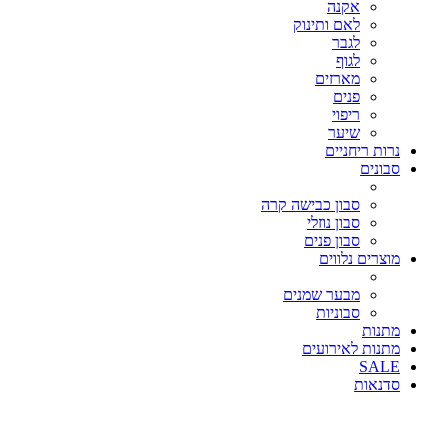
אקנה
לאם ותינוק
לגבר
לגוף
מארזים
פנים
ריפוי
שיער
נרות ריחניים
סבונים
סבון כבישה קרה
סבון נוזלי
סבון פנים
מוצרים נלווים
מבער שמנים
סבוניות
מתנות
מתנות לאירועים
SALE
סדנאות