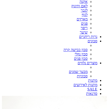
אקנה
לאם ותינוק
לגבר
לגוף
מארזים
פנים
ריפוי
שיער
נרות ריחניים
סבונים
סבון כבישה קרה
סבון נוזלי
סבון פנים
מוצרים נלווים
מבער שמנים
סבוניות
מתנות
מתנות לאירועים
SALE
סדנאות