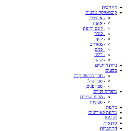
דף הבית
קוסמטיקה טבעית
- אינטימי
- אקנה
- לאם ותינוק
- לגבר
- לגוף
- מארזים
- פנים
- ריפוי
- שיער
נרות ריחניים
סבונים
- סבון כבישה קרה
- סבון נוזלי
- סבון פנים
מוצרים נלווים
- מבער שמנים
- סבוניות
מתנות
מתנות לאירועים
SALE
סדנאות
התחברות