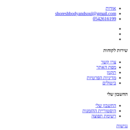
אודות
shoreshbodyandsoul@gmail.com
0542616199
שירות לקוחות
צרו קשר
מפת האתר
תקנון
מדיניות הפרטיות
ביטולים
החשבון שלי
החשבון שלי
היסטוריית ההזמנות
רשימת תפוצה
נגישות