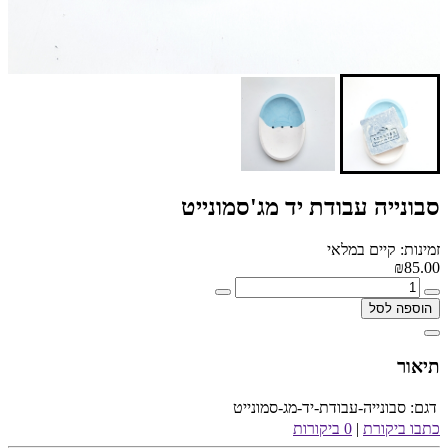
סבונייה עבודת יד מג'סמונייט
זמינות: קיים במלאי
₪85.00
הוספה לסל
תיאור
דגם:
סבונייה-עבודת-יד-מג-סמונייט
כתבו ביקורת
|
0 ביקורות