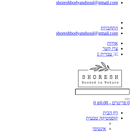
shoreshbodyandsoul@gmail.com
התחברות
shoreshbodyandsoul@gmail.com
אודות
צרו קשר
עברית
0 פריט\ים - ₪0.00
0
דף הבית
קוסמטיקה טבעית
אינטימי