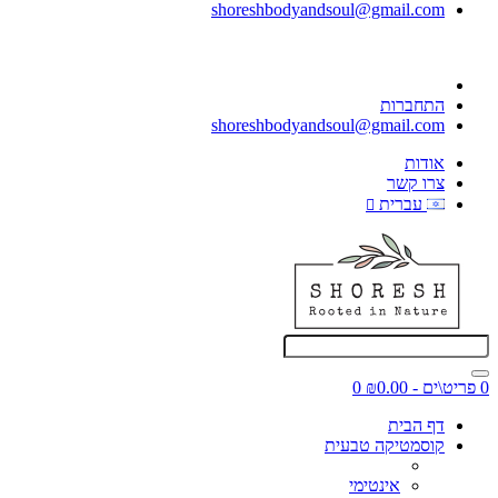
shoreshbodyandsoul@gmail.com
התחברות
shoreshbodyandsoul@gmail.com
אודות
צרו קשר
עברית
0 פריט\ים - ₪0.00
0
דף הבית
קוסמטיקה טבעית
אינטימי