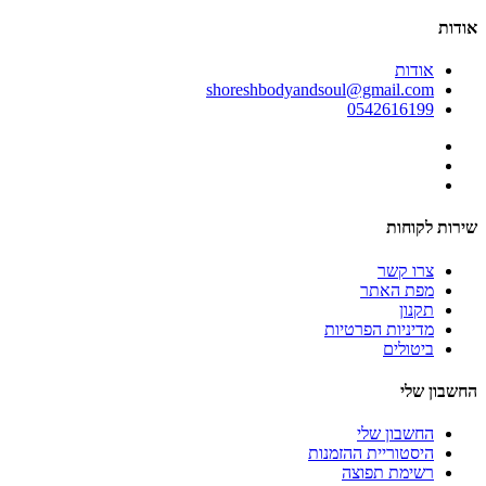
אודות
אודות
shoreshbodyandsoul@gmail.com
0542616199
שירות לקוחות
צרו קשר
מפת האתר
תקנון
מדיניות הפרטיות
ביטולים
החשבון שלי
החשבון שלי
היסטוריית ההזמנות
רשימת תפוצה