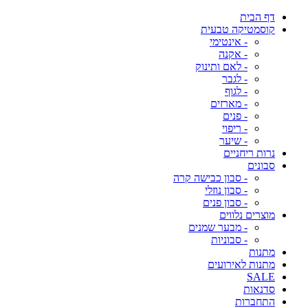
דף הבית
קוסמטיקה טבעית
- אינטימי
- אקנה
- לאם ותינוק
- לגבר
- לגוף
- מארזים
- פנים
- ריפוי
- שיער
נרות ריחניים
סבונים
- סבון כבישה קרה
- סבון נוזלי
- סבון פנים
מוצרים נלווים
- מבער שמנים
- סבוניות
מתנות
מתנות לאירועים
SALE
סדנאות
התחברות