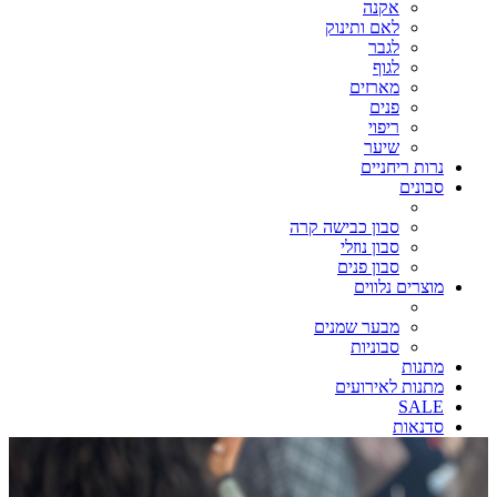
אקנה
לאם ותינוק
לגבר
לגוף
מארזים
פנים
ריפוי
שיער
נרות ריחניים
סבונים
סבון כבישה קרה
סבון נוזלי
סבון פנים
מוצרים נלווים
מבער שמנים
סבוניות
מתנות
מתנות לאירועים
SALE
סדנאות