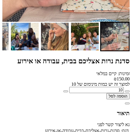
סדנת נרות אצליכם בבית, עבודה או אירוע
זמינות: קיים במלאי
₪150.00
למוצר זה יש כמות מינימום של 10
הוספה לסל
תיאור
נא ליצור קשר לפני
דגם:
סדנת-נרות-אצליכם-בבית-עבודה-או-אירוע