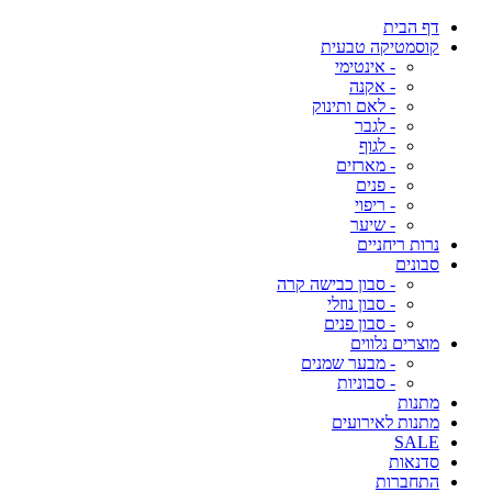
דף הבית
קוסמטיקה טבעית
- אינטימי
- אקנה
- לאם ותינוק
- לגבר
- לגוף
- מארזים
- פנים
- ריפוי
- שיער
נרות ריחניים
סבונים
- סבון כבישה קרה
- סבון נוזלי
- סבון פנים
מוצרים נלווים
- מבער שמנים
- סבוניות
מתנות
מתנות לאירועים
SALE
סדנאות
התחברות