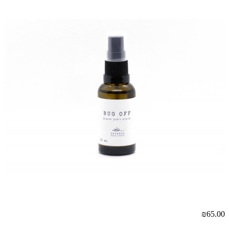
₪65.00