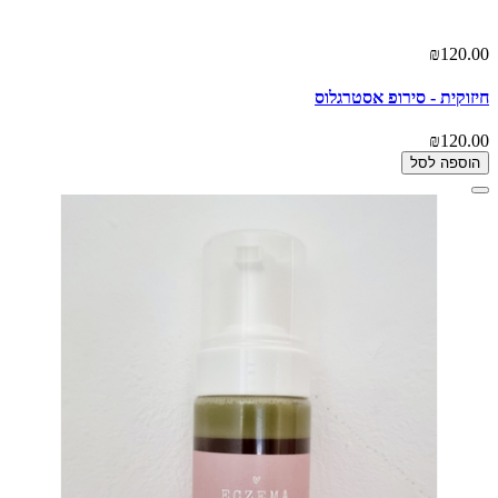
₪120.00
חיזוקית - סירופ אסטרגלוס
₪120.00
הוספה לסל