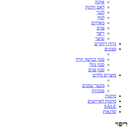
אקנה
לאם ותינוק
לגבר
לגוף
מארזים
פנים
ריפוי
שיער
נרות ריחניים
סבונים
סבון כבישה קרה
סבון נוזלי
סבון פנים
מוצרים נלווים
מבער שמנים
סבוניות
מתנות
מתנות לאירועים
SALE
סדנאות
ריפוי