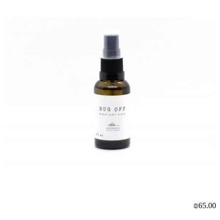
₪65.00