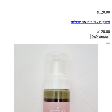
₪120.00
חיזוקית - סירופ אסטרגלוס
₪120.00
הוספה לסל