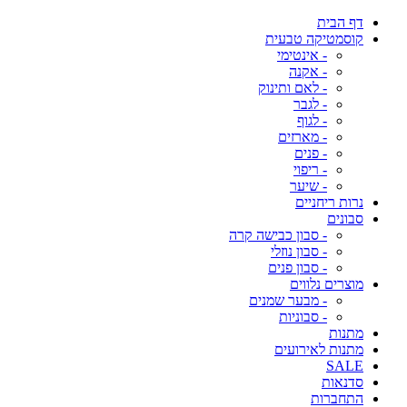
דף הבית
קוסמטיקה טבעית
- אינטימי
- אקנה
- לאם ותינוק
- לגבר
- לגוף
- מארזים
- פנים
- ריפוי
- שיער
נרות ריחניים
סבונים
- סבון כבישה קרה
- סבון נוזלי
- סבון פנים
מוצרים נלווים
- מבער שמנים
- סבוניות
מתנות
מתנות לאירועים
SALE
סדנאות
התחברות