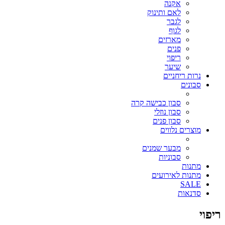
אקנה
לאם ותינוק
לגבר
לגוף
מארזים
פנים
ריפוי
שיער
נרות ריחניים
סבונים
סבון כבישה קרה
סבון נוזלי
סבון פנים
מוצרים נלווים
מבער שמנים
סבוניות
מתנות
מתנות לאירועים
SALE
סדנאות
ריפוי