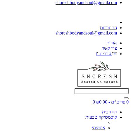
shoreshbodyandsoul@gmail.com
התחברות
shoreshbodyandsoul@gmail.com
אודות
צרו קשר
עברית
0 פריט\ים - ₪0.00
0
דף הבית
קוסמטיקה טבעית
אינטימי