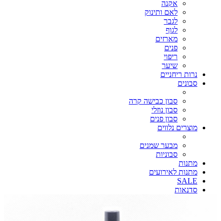
אקנה
לאם ותינוק
לגבר
לגוף
מארזים
פנים
ריפוי
שיער
נרות ריחניים
סבונים
סבון כבישה קרה
סבון נוזלי
סבון פנים
מוצרים נלווים
מבער שמנים
סבוניות
מתנות
מתנות לאירועים
SALE
סדנאות