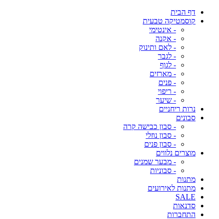
דף הבית
קוסמטיקה טבעית
- אינטימי
- אקנה
- לאם ותינוק
- לגבר
- לגוף
- מארזים
- פנים
- ריפוי
- שיער
נרות ריחניים
סבונים
- סבון כבישה קרה
- סבון נוזלי
- סבון פנים
מוצרים נלווים
- מבער שמנים
- סבוניות
מתנות
מתנות לאירועים
SALE
סדנאות
התחברות